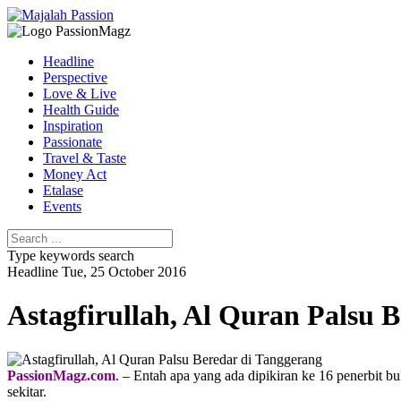
Headline
Perspective
Love & Live
Health Guide
Inspiration
Passionate
Travel & Taste
Money Act
Etalase
Events
Type keywords search
Headline
Tue, 25 October 2016
Astagfirullah, Al Quran Palsu 
PassionMagz.com
. – Entah apa yang ada dipikiran ke 16 penerbit 
sekitar.