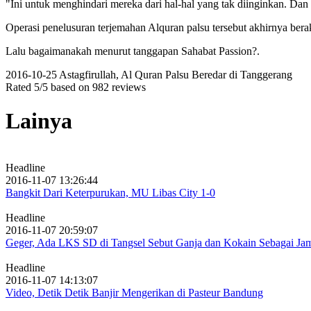
"Ini untuk menghindari mereka dari hal-hal yang tak diinginkan. D
Operasi penelusuran terjemahan Alquran palsu tersebut akhirnya bera
Lalu bagaimanakah menurut tanggapan Sahabat Passion?.
2016-10-25
Astagfirullah, Al Quran Palsu Beredar di Tanggerang
Rated
5
/5 based on
982
reviews
Lainya
Headline
2016-11-07 13:26:44
Bangkit Dari Keterpurukan, MU Libas City 1-0
Headline
2016-11-07 20:59:07
Geger, Ada LKS SD di Tangsel Sebut Ganja dan Kokain Sebagai Ja
Headline
2016-11-07 14:13:07
Video, Detik Detik Banjir Mengerikan di Pasteur Bandung