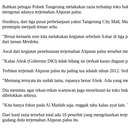
Bahkan petugas Polsek Tangerang melakukan razia terhadap toko buku
mengenai adanya terjemahan Alquran palsu.
Hasilnya, dari tiga pusat perbelanjaan yakni Tangerang City Mall, 
pemimpin menjadi teman setia.
"Benar kemarin sore kita melakukan kegiatan sebelum Ashar di tiga p
dari laman
Merdeka
.
Awal dari kegiatan penelusuran terjemahan Alquran palsu tersebut m
"Kalau Ahok (Gubernur DKI) tidak bilang ini (terkait kasus dugaan p
Terbitan terjemah Alquran palsu itu paling tua adalah tahun 2012. Se
"Memang ternyata itu sudah lama, rupanya benar Ahok. Ada yang men
Dia meminta agar rekan-rekan wartawan juga menelusuri ke toko buk
dibelokkan artinya.
"Kita hanya fokus pada Al Maidah saja, enggak tahu kalau ayat lain
Dari hasil razia tersebut total ada 16 penerbit yang mengeluarkan 
gudang dulu terjemahan Alquran palsu itu.