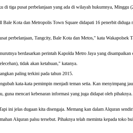
 di tiga pusat perbelanjaan yang ada di wilayah hukumnya, Minggu (2
Mall Bale Kota dan Metropolis Town Square didapati 16 penerbit didug
usat perbelanjaan, Tangcity, Bale Kota dan Metos," kata Wakapolsek T
enurutnya berdasarkan perintah Kapolda Metro Jaya yang disampaikan 
elecehan), tidak akan ketahuan," katanya.
dangkan paling terkini pada tahun 2015.
gubah kata-kata pemimpin menjadi teman setia. Kan menyimpang jauh i
u, guna mencari kebenaran informasi yang juga didapat oleh pihaknya
. Tapi ini jelas dugaan kita disengaja. Memang kan dalam Alquran sen
terjemahan Alquran palsu tersebut. Pihaknya telah meminta kepada tok