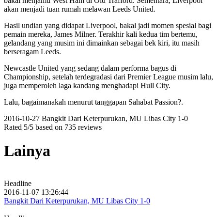
bakal menjamu West Ham di Old Trafford. Sementara, Liverpool
akan menjadi tuan rumah melawan Leeds United.
Hasil undian yang didapat Liverpool, bakal jadi momen spesial bagi
pemain mereka, James Milner. Terakhir kali kedua tim bertemu,
gelandang yang musim ini dimainkan sebagai bek kiri, itu masih
berseragam Leeds.
Newcastle United yang sedang dalam performa bagus di
Championship, setelah terdegradasi dari Premier League musim lalu,
juga memperoleh laga kandang menghadapi Hull City.
Lalu, bagaimanakah menurut tanggapan Sahabat Passion?.
2016-10-27
Bangkit Dari Keterpurukan, MU Libas City 1-0
Rated
5
/5 based on
735
reviews
Lainya
Headline
2016-11-07 13:26:44
Bangkit Dari Keterpurukan, MU Libas City 1-0