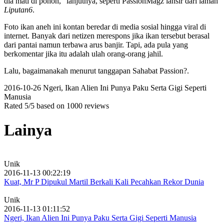
dia mati di pohon," lanjutnya, seperti PassionMagz lansir dari laman
Liputan6
.
Foto ikan aneh ini kontan beredar di media sosial hingga viral di
internet. Banyak dari netizen merespons jika ikan tersebut berasal
dari pantai namun terbawa arus banjir. Tapi, ada pula yang
berkomentar jika itu adalah ulah orang-orang jahil.
Lalu, bagaimanakah menurut tanggapan Sahabat Passion?.
2016-10-26
Ngeri, Ikan Alien Ini Punya Paku Serta Gigi Seperti
Manusia
Rated
5
/5 based on
1000
reviews
Lainya
Unik
2016-11-13 00:22:19
Kuat, Mr P Dipukul Martil Berkali Kali Pecahkan Rekor Dunia
Unik
2016-11-13 01:11:52
Ngeri, Ikan Alien Ini Punya Paku Serta Gigi Seperti Manusia