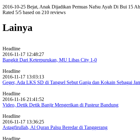
2016-10-25
Bejat, Anak Dijadikan Pemuas Nafsu Ayah Di Bui 15 A
Rated
5
/5 based on
210
reviews
Lainya
Headline
2016-11-17 12:48:27
Bangkit Dari Keterpurukan, MU Libas City 1-0
Headline
2016-11-17 13:03:13
Geger, Ada LKS SD di Tangsel Sebut Ganja dan Kokain Sebagai Ja
Headline
2016-11-16 21:41:52
Video, Detik Detik Banjir Mengerikan di Pasteur Bandung
Headline
2016-11-17 13:36:25
Astagfirullah, Al Quran Palsu Beredar di Tanggerang
Headline