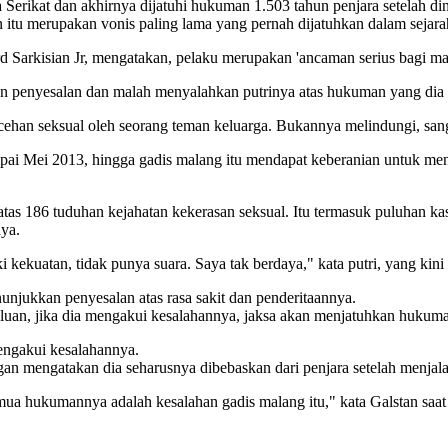
ka Serikat dan akhirnya dijatuhi hukuman 1.503 tahun penjara setelah 
 itu merupakan vonis paling lama yang pernah dijatuhkan dalam sejara
Sarkisian Jr, mengatakan, pelaku merupakan 'ancaman serius bagi mas
n penyesalan dan malah menyalahkan putrinya atas hukuman yang dia 
cehan seksual oleh seorang teman keluarga. Bukannya melindungi, sang
pai Mei 2013, hingga gadis malang itu mendapat keberanian untuk menin
 atas 186 tuduhan kejahatan kekerasan seksual. Itu termasuk puluhan 
nya.
kekuatan, tidak punya suara. Saya tak berdaya," kata putri, yang kini 
jukkan penyesalan atas rasa sakit dan penderitaannya.
an, jika dia mengakui kesalahannya, jaksa akan menjatuhkan hukuman 
engakui kesalahannya.
n mengatakan dia seharusnya dibebaskan dari penjara setelah menjal
a hukumannya adalah kesalahan gadis malang itu," kata Galstan saat 