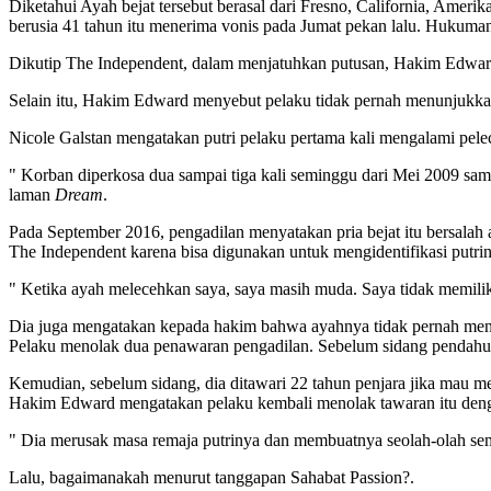
Diketahui Ayah bejat tersebut berasal dari Fresno, California, Ameri
berusia 41 tahun itu menerima vonis pada Jumat pekan lalu. Hukuman
Dikutip The Independent, dalam menjatuhkan putusan, Hakim Edward 
Selain itu, Hakim Edward menyebut pelaku tidak pernah menunjukka
Nicole Galstan mengatakan putri pelaku pertama kali mengalami pele
" Korban diperkosa dua sampai tiga kali seminggu dari Mei 2009 sam
laman
Dream
.
Pada September 2016, pengadilan menyatakan pria bejat itu bersalah
The Independent karena bisa digunakan untuk mengidentifikasi putri
" Ketika ayah melecehkan saya, saya masih muda. Saya tidak memiliki 
Dia juga mengatakan kepada hakim bahwa ayahnya tidak pernah menun
Pelaku menolak dua penawaran pengadilan. Sebelum sidang pendahulu
Kemudian, sebelum sidang, dia ditawari 22 tahun penjara jika mau m
Hakim Edward mengatakan pelaku kembali menolak tawaran itu denga
" Dia merusak masa remaja putrinya dan membuatnya seolah-olah semu
Lalu, bagaimanakah menurut tanggapan Sahabat Passion?.