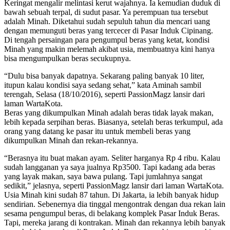
Keringat mengalir melintasi kerut wajahnya. Ia kemudian duduk di
bawah sebuah terpal, di sudut pasar. Ya perempuan tua tersebut
adalah Minah. Diketahui sudah sepuluh tahun dia mencari uang
dengan memunguti beras yang tercecer di Pasar Induk Cipinang.
Di tengah persaingan para pengumpul beras yang ketat, kondisi
Minah yang makin melemah akibat usia, membuatnya kini hanya
bisa mengumpulkan beras secukupnya.
“Dulu bisa banyak dapatnya. Sekarang paling banyak 10 liter,
itupun kalau kondisi saya sedang sehat,” kata Aminah sambil
terengah, Selasa (18/10/2016), seperti PassionMagz lansir dari
laman WartaKota.
Beras yang dikumpulkan Minah adalah beras tidak layak makan,
lebih kepada serpihan beras. Biasanya, setelah beras terkumpul, ada
orang yang datang ke pasar itu untuk membeli beras yang
dikumpulkan Minah dan rekan-rekannya.
“Berasnya itu buat makan ayam. Seliter harganya Rp 4 ribu. Kalau
sudah langganan ya saya jualnya Rp3500. Tapi kadang ada beras
yang layak makan, saya bawa pulang. Tapi jumlahnya sangat
sedikit,” jelasnya, seperti PassionMagz lansir dari laman WartaKota.
Usia Minah kini sudah 87 tahun. Di Jakarta, ia lebih banyak hidup
sendirian. Sebenernya dia tinggal mengontrak dengan dua rekan lain
sesama pengumpul beras, di belakang komplek Pasar Induk Beras.
Tapi, mereka jarang di kontrakan. Minah dan rekannya lebih banyak