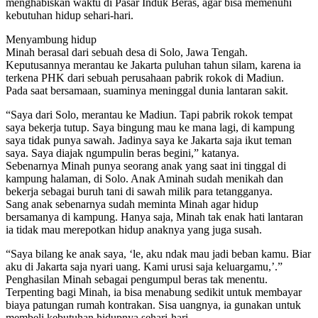
menghabiskan waktu di Pasar Induk Beras, agar bisa memenuhi
kebutuhan hidup sehari-hari.
Menyambung hidup
Minah berasal dari sebuah desa di Solo, Jawa Tengah.
Keputusannya merantau ke Jakarta puluhan tahun silam, karena ia
terkena PHK dari sebuah perusahaan pabrik rokok di Madiun.
Pada saat bersamaan, suaminya meninggal dunia lantaran sakit.
“Saya dari Solo, merantau ke Madiun. Tapi pabrik rokok tempat
saya bekerja tutup. Saya bingung mau ke mana lagi, di kampung
saya tidak punya sawah. Jadinya saya ke Jakarta saja ikut teman
saya. Saya diajak ngumpulin beras begini,” katanya.
Sebenarnya Minah punya seorang anak yang saat ini tinggal di
kampung halaman, di Solo. Anak Aminah sudah menikah dan
bekerja sebagai buruh tani di sawah milik para tetangganya.
Sang anak sebenarnya sudah meminta Minah agar hidup
bersamanya di kampung. Hanya saja, Minah tak enak hati lantaran
ia tidak mau merepotkan hidup anaknya yang juga susah.
“Saya bilang ke anak saya, ‘le, aku ndak mau jadi beban kamu. Biar
aku di Jakarta saja nyari uang. Kami urusi saja keluargamu,’.”
Penghasilan Minah sebagai pengumpul beras tak menentu.
Terpenting bagi Minah, ia bisa menabung sedikit untuk membayar
biaya patungan rumah kontrakan. Sisa uangnya, ia gunakan untuk
membeli kebutuhan hidupnya sehari-hari.