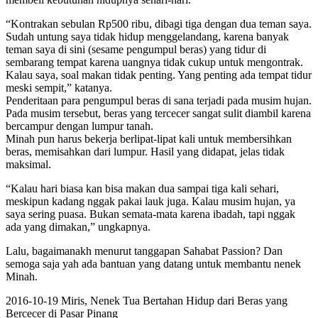
“Kontrakan sebulan Rp500 ribu, dibagi tiga dengan dua teman saya.
Sudah untung saya tidak hidup menggelandang, karena banyak
teman saya di sini (sesame pengumpul beras) yang tidur di
sembarang tempat karena uangnya tidak cukup untuk mengontrak.
Kalau saya, soal makan tidak penting. Yang penting ada tempat tidur
meski sempit,” katanya.
Penderitaan para pengumpul beras di sana terjadi pada musim hujan.
Pada musim tersebut, beras yang tercecer sangat sulit diambil karena
bercampur dengan lumpur tanah.
Minah pun harus bekerja berlipat-lipat kali untuk membersihkan
beras, memisahkan dari lumpur. Hasil yang didapat, jelas tidak
maksimal.
“Kalau hari biasa kan bisa makan dua sampai tiga kali sehari,
meskipun kadang nggak pakai lauk juga. Kalau musim hujan, ya
saya sering puasa. Bukan semata-mata karena ibadah, tapi nggak
ada yang dimakan,” ungkapnya.
Lalu, bagaimanakh menurut tanggapan Sahabat Passion? Dan
semoga saja yah ada bantuan yang datang untuk membantu nenek
Minah.
2016-10-19
Miris, Nenek Tua Bertahan Hidup dari Beras yang
Bercecer di Pasar Pinang