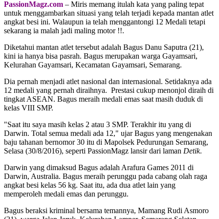
PassionMagz.com
– Miris memang itulah kata yang paling tepat
untuk menggambarkan situasi yang telah terjadi kepada mantan atlet
angkat besi ini. Walaupun ia telah menggantongi 12 Medali tetapi
sekarang ia malah jadi maling motor !!.
Diketahui mantan atlet tersebut adalah Bagus Danu Saputra (21),
kini ia hanya bisa pasrah. Bagus merupakan warga Gayamsari,
Kelurahan Gayamsari, Kecamatan Gayamsari, Semarang.
Dia pernah menjadi atlet nasional dan internasional. Setidaknya ada
12 medali yang pernah diraihnya. Prestasi cukup menonjol diraih di
tingkat ASEAN. Bagus meraih medali emas saat masih duduk di
kelas VIII SMP.
"Saat itu saya masih kelas 2 atau 3 SMP. Terakhir itu yang di
Darwin. Total semua medali ada 12," ujar Bagus yang mengenakan
baju tahanan bernomor 30 itu di Mapolsek Pedurungan Semarang,
Selasa (30/8/2016), seperti PassionMagz lansir dari laman
Detik
.
Darwin yang dimaksud Bagus adalah Arafura Games 2011 di
Darwin, Australia. Bagus meraih perunggu pada cabang olah raga
angkat besi kelas 56 kg. Saat itu, ada dua atlet lain yang
memperoleh medali emas dan perunggu.
Bagus beraksi kriminal bersama temannya, Mamang Rudi Asmoro