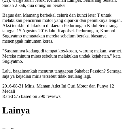
(21), warga Jalan Jeruk, Kelurahan Lamper, Semarang Selatan.
Sudah 2 kali, dua orang ini beraksi.
Bagus dan Mamang berbekal celurit dan kunci leter T untuk
melakukan pencurian motor yang diparkir dan pemiliknya lengah.
Aksi terakhir dilakukan di daerah Pedurungan Kidul Semarang,
tanggal 15 Agustus 2016 lalu. Kapolsek Pedurungan, Kompol
Sugiyatmo mengatakan mereka sebelum beraksi biasanya
menenggak minuman keras.
"Sasarannya kadang di tempat kos-kosan, warung makan, warnet.
Mereka minum miras sebelum melakukan tindak kejahatan," kata
Sugiyatmo.
Lalu, bagaimankah menurut tanggapan Sahabat Passion? Semoga
saja ya kejadian miris tersebut tidak terulang lagi.
2016-08-31
Miris, Mantan Atlet Ini Curi Motor dan Punya 12
Medali
Rated
5
/5 based on
290
reviews
Lainya