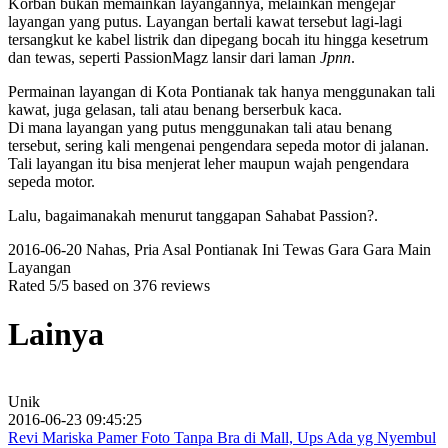
Korban bukan memainkan layangannya, melainkan mengejar
layangan yang putus. Layangan bertali kawat tersebut lagi-lagi
tersangkut ke kabel listrik dan dipegang bocah itu hingga kesetrum
dan tewas, seperti PassionMagz lansir dari laman
Jpnn
.
Permainan layangan di Kota Pontianak tak hanya menggunakan tali
kawat, juga gelasan, tali atau benang berserbuk kaca.
Di mana layangan yang putus menggunakan tali atau benang
tersebut, sering kali mengenai pengendara sepeda motor di jalanan.
Tali layangan itu bisa menjerat leher maupun wajah pengendara
sepeda motor.
Lalu, bagaimanakah menurut tanggapan Sahabat Passion?.
2016-06-20
Nahas, Pria Asal Pontianak Ini Tewas Gara Gara Main
Layangan
Rated
5
/5 based on
376
reviews
Lainya
Unik
2016-06-23 09:45:25
Revi Mariska Pamer Foto Tanpa Bra di Mall, Ups Ada yg Nyembul