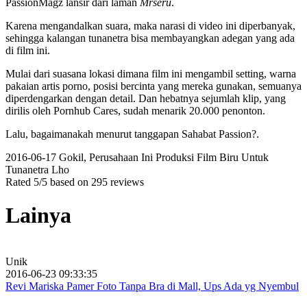
PassionMagz lansir dari laman
Mrseru
.
Karena mengandalkan suara, maka narasi di video ini diperbanyak,
sehingga kalangan tunanetra bisa membayangkan adegan yang ada
di film ini.
Mulai dari suasana lokasi dimana film ini mengambil setting, warna
pakaian artis porno, posisi bercinta yang mereka gunakan, semuanya
diperdengarkan dengan detail. Dan hebatnya sejumlah klip, yang
dirilis oleh Pornhub Cares, sudah menarik 20.000 penonton.
Lalu, bagaimanakah menurut tanggapan Sahabat Passion?.
2016-06-17
Gokil, Perusahaan Ini Produksi Film Biru Untuk
Tunanetra Lho
Rated
5
/5 based on
295
reviews
Lainya
Unik
2016-06-23 09:33:35
Revi Mariska Pamer Foto Tanpa Bra di Mall, Ups Ada yg Nyembul