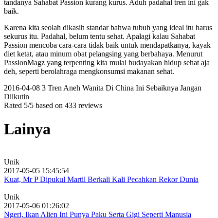
tandanya Sahabat Passion kurang kurus. Aduh padahal tren ini gak
baik.
Karena kita seolah dikasih standar bahwa tubuh yang ideal itu harus
sekurus itu. Padahal, belum tentu sehat. Apalagi kalau Sahabat
Passion mencoba cara-cara tidak baik untuk mendapatkanya, kayak
diet ketat, atau minum obat pelangsing yang berbahaya. Menurut
PassionMagz yang terpenting kita mulai budayakan hidup sehat aja
deh, seperti berolahraga mengkonsumsi makanan sehat.
2016-04-08
3 Tren Aneh Wanita Di China Ini Sebaiknya Jangan
Diikutin
Rated
5
/5 based on
433
reviews
Lainya
Unik
2017-05-05 15:45:54
Kuat, Mr P Dipukul Martil Berkali Kali Pecahkan Rekor Dunia
Unik
2017-05-06 01:26:02
Ngeri, Ikan Alien Ini Punya Paku Serta Gigi Seperti Manusia