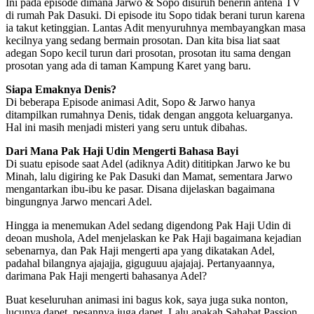
Ini pada episode dimana Jarwo & Sopo disuruh benerin antena TV
di rumah Pak Dasuki. Di episode itu Sopo tidak berani turun karena
ia takut ketinggian. Lantas Adit menyuruhnya membayangkan masa
kecilnya yang sedang bermain prosotan. Dan kita bisa liat saat
adegan Sopo kecil turun dari prosotan, prosotan itu sama dengan
prosotan yang ada di taman Kampung Karet yang baru.
Siapa Emaknya Denis?
Di beberapa Episode animasi Adit, Sopo & Jarwo hanya
ditampilkan rumahnya Denis, tidak dengan anggota keluarganya.
Hal ini masih menjadi misteri yang seru untuk dibahas.
Dari Mana Pak Haji Udin Mengerti Bahasa Bayi
Di suatu episode saat Adel (adiknya Adit) dititipkan Jarwo ke bu
Minah, lalu digiring ke Pak Dasuki dan Mamat, sementara Jarwo
mengantarkan ibu-ibu ke pasar. Disana dijelaskan bagaimana
bingungnya Jarwo mencari Adel.
Hingga ia menemukan Adel sedang digendong Pak Haji Udin di
deoan mushola, Adel menjelaskan ke Pak Haji bagaimana kejadian
sebenarnya, dan Pak Haji mengerti apa yang dikatakan Adel,
padahal bilangnya ajajajja, giguguuu ajajajaj. Pertanyaannya,
darimana Pak Haji mengerti bahasanya Adel?
Buat keseluruhan animasi ini bagus kok, saya juga suka nonton,
lucunya dapet, pesannya juga dapet. Lalu apakah Sahabat Passion