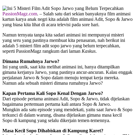
PassionMagz.com
. – Salah satu dari sekian banyaknya film animasi
kartun karya anak negri kita adalah film animasi Adit, Sopo & Jarwo
yang biasa kita lihat di acara televisi pada sore hari.
Namun ternyata tanpa kita sadari animasi ini mempunyai misteri
yang seru yang pastinya membuat kita penasaran, nah berikut ini
adalah 5 misteri film adit sopo jarwo yang belum terpecahkan,
seperti PassionMagz rangkum dari laman
Kaskus
.
Dimana Rumahnya Jarwo?
Ini yang unik, saat kita melihat animasi ini, hanya ditampilkan
gimana kerjanya Jarwo, yang pastinya ancur-ancuran. Kalau enggak
perjalanan Jarwo & Sopo dalam menuju tempat kerja mereka.
Namun ada sebuah misteri dimana rumahnya Jarwo?
Kapan Pertama Kali Sopo Kenal Dengan Jarwo?
Dari episode pertama animasi Adit, Sopo & Jarwo, tidak dijelaskan
bagaimana pertemuan pertama kali antara Sopo & Jarwo.
Mungkin ada satu episode yang mendekati, yaitu saat Jarwo & Sopo
terkunci di dalam warung, disana dijelaskan gimana masa kecil
Sopo di kampung yang selalu dikerjain temen-temennya.
Masa Kecil Sopo Dihabiskan di Kampung Karet?