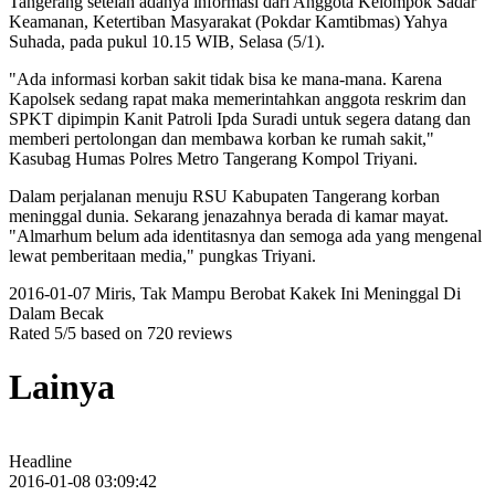
Tangerang setelah adanya informasi dari Anggota Kelompok Sadar
Keamanan, Ketertiban Masyarakat (Pokdar Kamtibmas) Yahya
Suhada, pada pukul 10.15 WIB, Selasa (5/1).
"Ada informasi korban sakit tidak bisa ke mana-mana. Karena
Kapolsek sedang rapat maka memerintahkan anggota reskrim dan
SPKT dipimpin Kanit Patroli Ipda Suradi untuk segera datang dan
memberi pertolongan dan membawa korban ke rumah sakit,"
Kasubag Humas Polres Metro Tangerang Kompol Triyani.
Dalam perjalanan menuju RSU Kabupaten Tangerang korban
meninggal dunia. Sekarang jenazahnya berada di kamar mayat.
"Almarhum belum ada identitasnya dan semoga ada yang mengenal
lewat pemberitaan media," pungkas Triyani.
2016-01-07
Miris, Tak Mampu Berobat Kakek Ini Meninggal Di
Dalam Becak
Rated
5
/5 based on
720
reviews
Lainya
Headline
2016-01-08 03:09:42