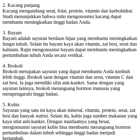
2. Kacang panjang
Kacang mengandung serat, folat, protein, vitamin dan karbohidrat.
Studi menunjukkan bahwa rutin mengonsumsi kacang dapat
membantu meningkatkan tinggi badan Anda.
3. Bayam
Bayam adalah sayuran berdaun hijau yang membantu meningkatkan
fungsi tubuh. Selain itu bayam kaya akan vitamin, zat besi, serat dan
kalsium. Rajin mengonsumsi bayam dapat membantu meningkatkan
pertumbuhan tubuh Anda secara vertikal.
4. Brokoli
Brokoli merupakan sayuran yang dapat membantu Anda tumbuh
lebih tinggi. Brokoli sarat dengan vitamin dan serat, vitamin C dan
zat besi. Ia juga memiliki sifat anti-kanker. Sama dengan yang
sayuran lainnya, brokoli merangsang hormon manusia yang
mempengaruhi tinggi badan.
5. Kubis
Sayuran yang satu ini kaya akan mineral, vitamin, protein, serat, zat
besi dan banyak nutrisi. Selain itu, kubis juga sumber makanan yang
kaya sifat anti-kanker. Dengan manfaatnya yang besar,
mengonsumsi sayuran kubis bisa membantu merangsang hormon
pertumbuhan dalam tubuh sehingga tinggi badan menjadi
bertambah.