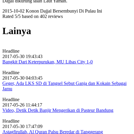
Dajjal dikurung ialah Laut Yaman.
2015-10-02
Konon Dajjal Bersembunyi Di Pulau Ini
Rated
5
/5 based on
402
reviews
Lainya
Headline
2017-05-30 19:43:43
Bangkit Dari Keterpurukan, MU Libas City 1-0
Headline
2017-05-30 04:03:45
Geger, Ada LKS SD di Tangsel Sebut Ganja dan Kokain Sebagai
Jamu
Headline
2017-05-26 11:44:17
Video, Detik Detik Banjir Mengerikan di Pasteur Bandung
Headline
2017-05-30 17:47:09
Astagfirullah, Al Quran Palsu Beredar di Tanggerang