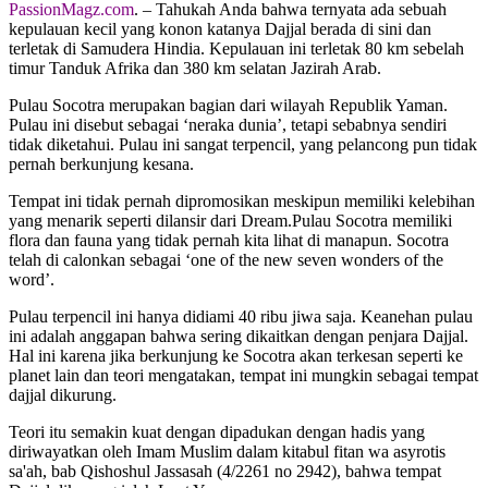
PassionMagz.com
. – Tahukah Anda bahwa ternyata ada sebuah
kepulauan kecil yang konon katanya Dajjal berada di sini dan
terletak di Samudera Hindia. Kepulauan ini terletak 80 km sebelah
timur Tanduk Afrika dan 380 km selatan Jazirah Arab.
Pulau Socotra merupakan bagian dari wilayah Republik Yaman.
Pulau ini disebut sebagai ‘neraka dunia’, tetapi sebabnya sendiri
tidak diketahui. Pulau ini sangat terpencil, yang pelancong pun tidak
pernah berkunjung kesana.
Tempat ini tidak pernah dipromosikan meskipun memiliki kelebihan
yang menarik seperti dilansir dari Dream.Pulau Socotra memiliki
flora dan fauna yang tidak pernah kita lihat di manapun. Socotra
telah di calonkan sebagai ‘one of the new seven wonders of the
word’.
Pulau terpencil ini hanya didiami 40 ribu jiwa saja. Keanehan pulau
ini adalah anggapan bahwa sering dikaitkan dengan penjara Dajjal.
Hal ini karena jika berkunjung ke Socotra akan terkesan seperti ke
planet lain dan teori mengatakan, tempat ini mungkin sebagai tempat
dajjal dikurung.
Teori itu semakin kuat dengan dipadukan dengan hadis yang
diriwayatkan oleh Imam Muslim dalam kitabul fitan wa asyrotis
sa'ah, bab Qishoshul Jassasah (4/2261 no 2942), bahwa tempat