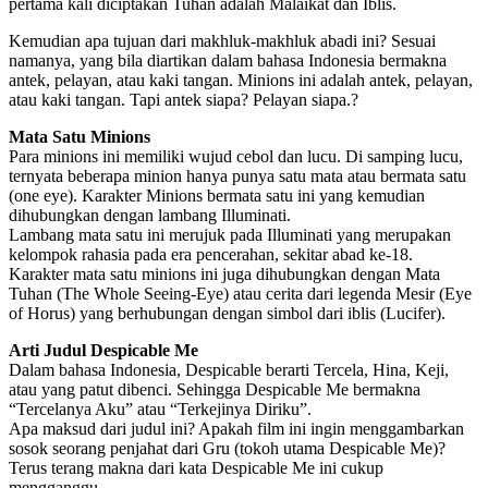
pertama kali diciptakan Tuhan adalah Malaikat dan Iblis.
Kemudian apa tujuan dari makhluk-makhluk abadi ini? Sesuai
namanya, yang bila diartikan dalam bahasa Indonesia bermakna
antek, pelayan, atau kaki tangan. Minions ini adalah antek, pelayan,
atau kaki tangan. Tapi antek siapa? Pelayan siapa.?
Mata Satu Minions
Para minions ini memiliki wujud cebol dan lucu. Di samping lucu,
ternyata beberapa minion hanya punya satu mata atau bermata satu
(one eye). Karakter Minions bermata satu ini yang kemudian
dihubungkan dengan lambang Illuminati.
Lambang mata satu ini merujuk pada Illuminati yang merupakan
kelompok rahasia pada era pencerahan, sekitar abad ke-18.
Karakter mata satu minions ini juga dihubungkan dengan Mata
Tuhan (The Whole Seeing-Eye) atau cerita dari legenda Mesir (Eye
of Horus) yang berhubungan dengan simbol dari iblis (Lucifer).
Arti Judul Despicable Me
Dalam bahasa Indonesia, Despicable berarti Tercela, Hina, Keji,
atau yang patut dibenci. Sehingga Despicable Me bermakna
“Tercelanya Aku” atau “Terkejinya Diriku”.
Apa maksud dari judul ini? Apakah film ini ingin menggambarkan
sosok seorang penjahat dari Gru (tokoh utama Despicable Me)?
Terus terang makna dari kata Despicable Me ini cukup
mengganggu.