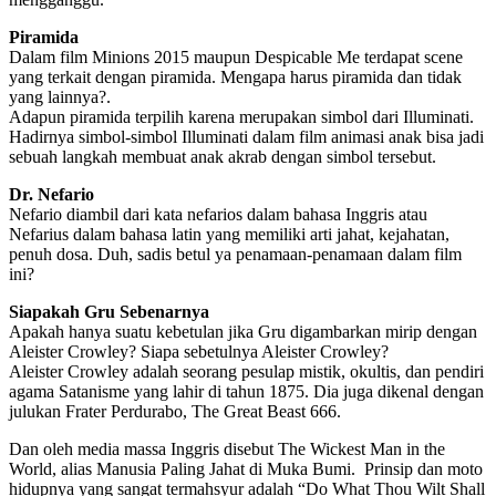
Piramida
Dalam film Minions 2015 maupun Despicable Me terdapat scene
yang terkait dengan piramida. Mengapa harus piramida dan tidak
yang lainnya?.
Adapun piramida terpilih karena merupakan simbol dari Illuminati.
Hadirnya simbol-simbol Illuminati dalam film animasi anak bisa jadi
sebuah langkah membuat anak akrab dengan simbol tersebut.
Dr. Nefario
Nefario diambil dari kata nefarios dalam bahasa Inggris atau
Nefarius dalam bahasa latin yang memiliki arti jahat, kejahatan,
penuh dosa. Duh, sadis betul ya penamaan-penamaan dalam film
ini?
Siapakah Gru Sebenarnya
Apakah hanya suatu kebetulan jika Gru digambarkan mirip dengan
Aleister Crowley? Siapa sebetulnya Aleister Crowley?
Aleister Crowley adalah seorang pesulap mistik, okultis, dan pendiri
agama Satanisme yang lahir di tahun 1875. Dia juga dikenal dengan
julukan Frater Perdurabo, The Great Beast 666.
Dan oleh media massa Inggris disebut The Wickest Man in the
World, alias Manusia Paling Jahat di Muka Bumi. Prinsip dan moto
hidupnya yang sangat termahsyur adalah “Do What Thou Wilt Shall